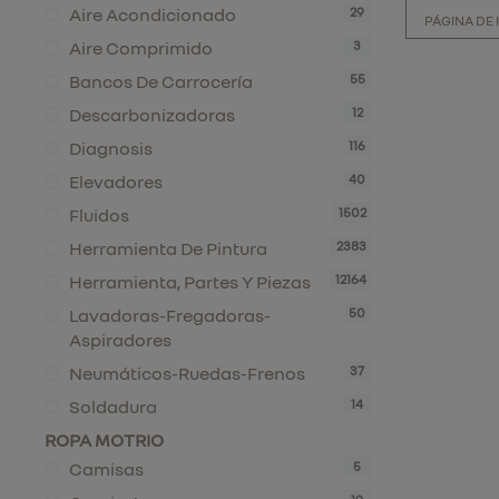
Aire Acondicionado
29
PÁGINA DE 
Aire Comprimido
3
Bancos De Carrocería
55
Descarbonizadoras
12
Diagnosis
116
Elevadores
40
Fluidos
1502
Herramienta De Pintura
2383
Herramienta, Partes Y Piezas
12164
Lavadoras-Fregadoras-
50
Aspiradores
Neumáticos-Ruedas-Frenos
37
Soldadura
14
ROPA MOTRIO
Camisas
5