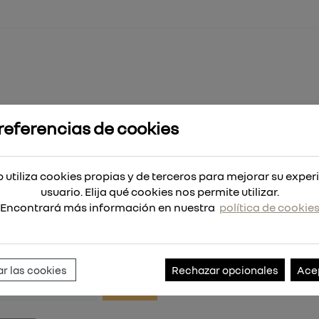
referencias de cookies
TÍCULO NO DISPO
 utiliza cookies propias y de terceros para mejorar su exper
usuario. Elija qué cookies nos permite utilizar.
Encontrará más información en nuestra
política de cookie
ar un artículo, por favor, indique su nombre en el 
uestra tienda:
r las cookies
Rechazar opcionales
Ace
Buscar