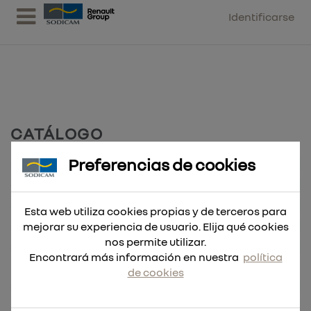
Identificarse
CATÁLOGO
Preferencias de cookies
Accesorios
3039
Berner
17173
Centrales Aspiracion Polvo Lijado
4
Esta web utiliza cookies propias y de terceros para
mejorar su experiencia de usuario. Elija qué cookies
Mobiliario
5
nos permite utilizar.
Varios
2122
Encontrará más información en nuestra
política
MATERIAL Y EQUIPAMIENTO DE TALLER
de cookies
Aire Acondicionado
29
Aire Comprimido
3