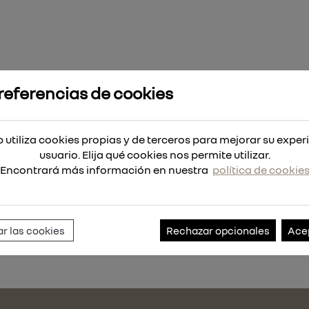
referencias de cookies
L. SCREW MMS+ MS 7,5X45
 utiliza cookies propias y de terceros para mejorar su exper
45
usuario. Elija qué cookies nos permite utilizar.
Encontrará más información en nuestra
política de cookie
Referencia:
341249-100
r las cookies
Rechazar opcionales
Ace