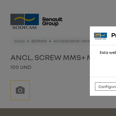
P
Inicio
BERNER
ACCESORIOS VEHICULO
ANC
Esta web
ANCL. SCREW MMS+ MS 7,5X
100 UND
Configura