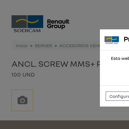
P
Inicio
BERNER
ACCESORIOS VEHICULO
ANC
Esta web
ANCL. SCREW MMS+ P 7,5X35
100 UND
Configura