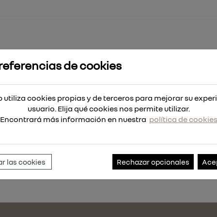
referencias de cookies
L. SCREW MMS+ P 7,5X35
 utiliza cookies propias y de terceros para mejorar su exper
usuario. Elija qué cookies nos permite utilizar.
Encontrará más información en nuestra
política de cookie
Referencia:
341244-100
r las cookies
Rechazar opcionales
Ace