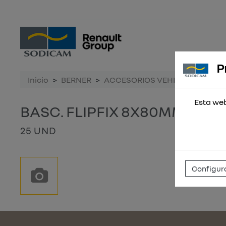
P
Inicio
BERNER
ACCESORIOS VEHICULO
BAS
Esta web
BASC. FLIPFIX 8X80MM
25 UND
Configura