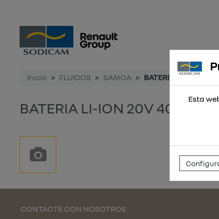
P
Inicio
FLUIDOS
SAMOA
BATERIA LI-ION 20V
Esta web
BATERIA LI-ION 20V 4000 m
Configura
CONTACTE CON NOSOTROS