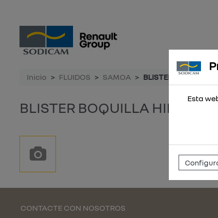
P
Inicio
FLUIDOS
SAMOA
BLISTER BOQUILLA H
Esta web
BLISTER BOQUILLA HIDR.BH-1
Configura
CONTACTE CON NOSOTROS