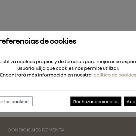
referencias de cookies
IDR.BH-101/B
 utiliza cookies propias y de terceros para mejorar su exper
01/B
usuario. Elija qué cookies nos permite utilizar.
Encontrará más información en nuestra
política de cookie
Referencia:
121095
r las cookies
Rechazar opcionales
Ace
CONDICIONES DE VENTA