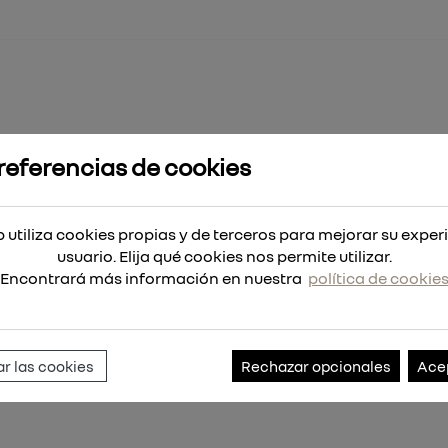
BMU-688/R MID BRAINBEE BLACK
referencias de cookies
LACK
 utiliza cookies propias y de terceros para mejorar su exper
usuario. Elija qué cookies nos permite utilizar.
Encontrará más información en nuestra
política de cookie
Referencia:
1030500073XX
r las cookies
Rechazar opcionales
Ace