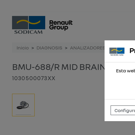
Inicio
DIAGNOSIS
ANALIZADORES DE GASES
P
BMU-688/R MID BRAINBEE B
Esta web
1030500073XX
Configura