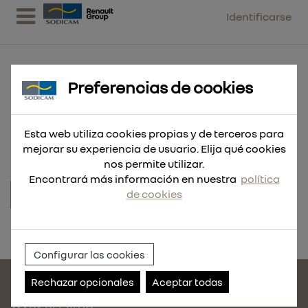
Identificarse
Preferencias de cookies
BOMBA ENGRASE PALANCA 12-SG
Esta web utiliza cookies propias y de terceros para
mejorar su experiencia de usuario. Elija qué cookies
nos permite utilizar.
Encontrará más información en nuestra
política
de cookies
Referencia:
101200
Configurar las cookies
Rechazar opcionales
Aceptar todas
CONTACTE CON NOSOTROS