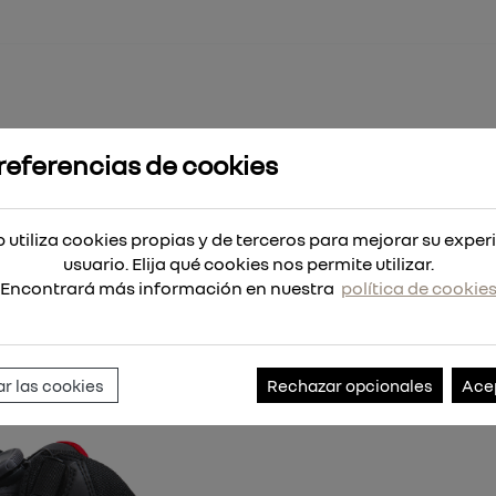
referencias de cookies
ad FLEXTRED™ con sistema BOA® S1PS
™ con sistema BOA® S1PS
 utiliza cookies propias y de terceros para mejorar su exper
usuario. Elija qué cookies nos permite utilizar.
Encontrará más información en nuestra
política de cookie
Referencia:
4932498099
r las cookies
Rechazar opcionales
Ace