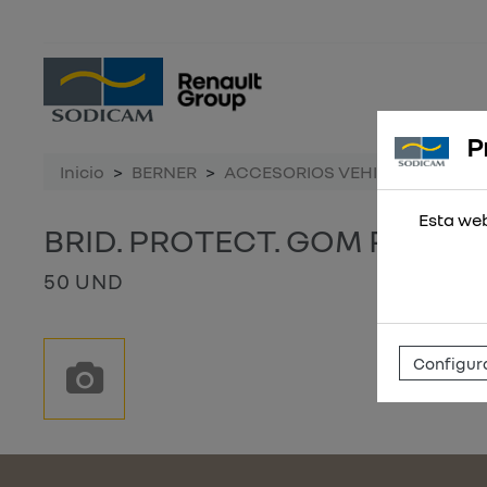
P
Inicio
BERNER
ACCESORIOS VEHICULO
BRI
Esta web
BRID. PROTECT. GOM RSGU 1
50 UND
Configura