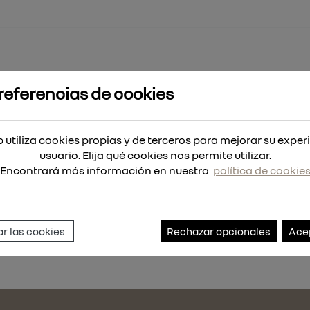
referencias de cookies
D. PROTECT. GOM RSGU 18X12
 utiliza cookies propias y de terceros para mejorar su exper
8X12
usuario. Elija qué cookies nos permite utilizar.
Encontrará más información en nuestra
política de cookie
Referencia:
22853-50
r las cookies
Rechazar opcionales
Ace