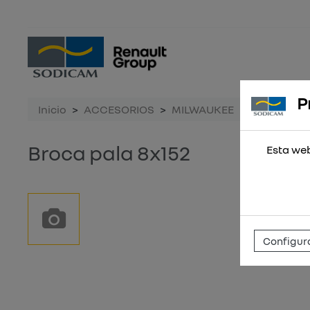
P
Inicio
ACCESORIOS
MILWAUKEE
Broca pala
Broca pala 8x152
Esta web
Configura