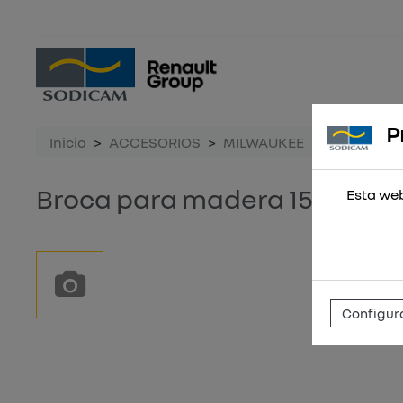
P
Inicio
ACCESORIOS
MILWAUKEE
Broca para
Broca para madera 15x151
Esta web
Configura