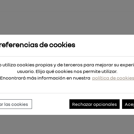
referencias de cookies
to multimaterial Big Hawg™
Big Hawg™
 utiliza cookies propias y de terceros para mejorar su exper
usuario. Elija qué cookies nos permite utilizar.
Encontrará más información en nuestra
política de cookie
Referencia:
4932464940
r las cookies
Rechazar opcionales
Ace