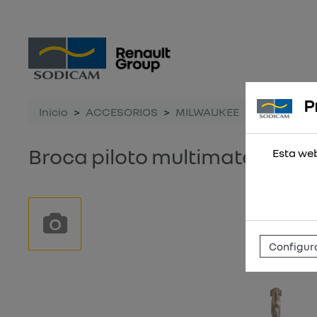
P
Inicio
ACCESORIOS
MILWAUKEE
Broca pilo
Broca piloto multimaterial 
Esta web
Configura