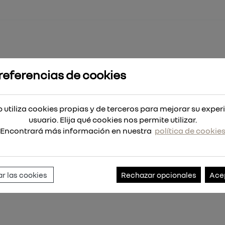
referencias de cookies
 HEX Shockwave™ HSS-G Tin 10,2mm
HSS-G Tin 10,2mm
 utiliza cookies propias y de terceros para mejorar su exper
usuario. Elija qué cookies nos permite utilizar.
Encontrará más información en nuestra
política de cookie
Referencia:
4932471090
r las cookies
Rechazar opcionales
Ace