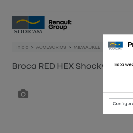
P
Inicio
ACCESORIOS
MILWAUKEE
Broca RED
Broca RED HEX Shockwave™ 
Esta web
Configura