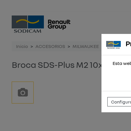
P
Inicio
ACCESORIOS
MILWAUKEE
Broca SDS-
Broca SDS-Plus M2 10x110
Esta web
Configura