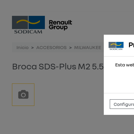
P
Inicio
ACCESORIOS
MILWAUKEE
Broca SDS-
Broca SDS-Plus M2 5.5x160 - 
Esta web
Configura