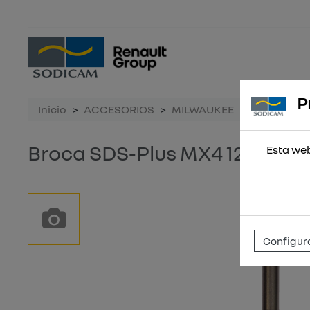
P
Inicio
ACCESORIOS
MILWAUKEE
Broca SDS-
Broca SDS-Plus MX4 12x160
Esta web
Configura