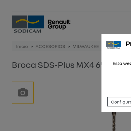
P
Inicio
ACCESORIOS
MILWAUKEE
Broca SDS-
Broca SDS-Plus MX4 6'5x265 
Esta web
Configura