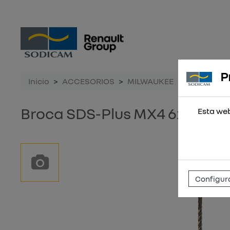
P
Inicio
ACCESORIOS
MILWAUKEE
Broca SDS-
Broca SDS-Plus MX4 6x315
Esta web
Configura