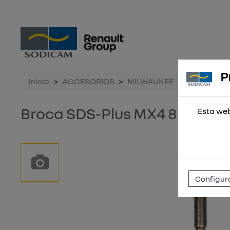
P
Inicio
ACCESORIOS
MILWAUKEE
Broca SDS-
Broca SDS-Plus MX4 8x165
Esta web
Configura