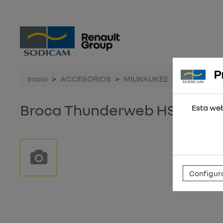
P
Inicio
ACCESORIOS
MILWAUKEE
Broca Thun
Broca Thunderweb HSS-G 4,4 
Esta web
Configura