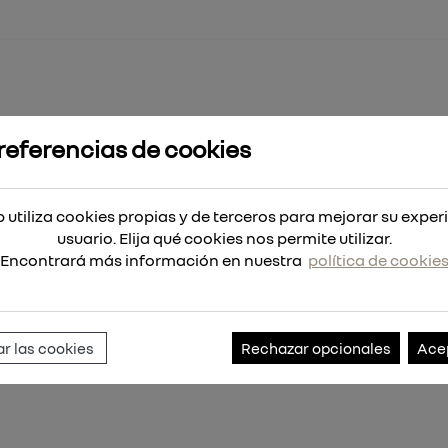
referencias de cookies
derweb HSS-G 4,4 - 10 uds
- 10 uds
 utiliza cookies propias y de terceros para mejorar su exper
usuario. Elija qué cookies nos permite utilizar.
Encontrará más información en nuestra
política de cookie
Referencia:
4932459849
r las cookies
Rechazar opcionales
Ace