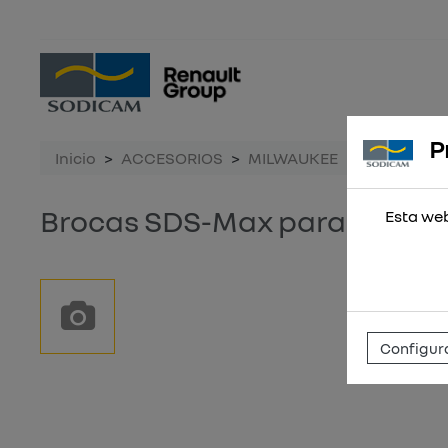
P
Inicio
ACCESORIOS
MILWAUKEE
Brocas SDS
Brocas SDS-Max para químic
Esta web
Configura