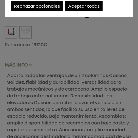
Rechazar opcionales
Aceptar todas
Referencia:
13120C
MÁS INFO
Aporta todas las ventajas de un 2 columnas Cascos:
Solidez, fiabilidad y durabilidad. Versatilidad para
trabajos mecánicos y de carrocería. Amplio espacio
de trabajo entre columnas. Reversibilidad: los
elevadores Cascos permiten elevar el vehículo en
ambos sentidos, lo que facilita su uso en talleres de
espacio reducido. Bajo mantenimiento. Recambios:
amplia disponibilidad de recambios con bajo coste y
rapidez de suministro. Accesorios: amplia variedad
de accesorios destinados a mayor comodidad de uso