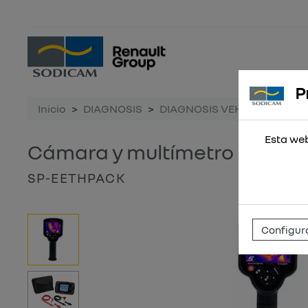
P
Inicio
DIAGNOSIS
DIAGNOSIS VEHICULOS
C
Esta web
Cámara y multímetro
SP-EETHPACK
Configura