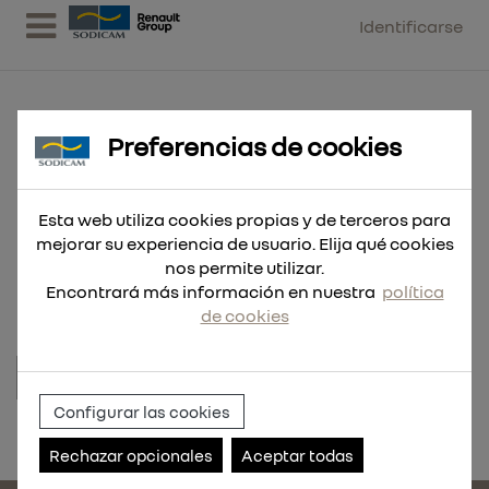
Identificarse
Preferencias de cookies
CARTUCHO ROSCADO DE GRASA
Esta web utiliza cookies propias y de terceros para
SISTEMA LUBE SHUTTLE
mejorar su experiencia de usuario. Elija qué cookies
HIGH TEMP EP.2L HT 400GR (CAJA 24UD)
nos permite utilizar.
Encontrará más información en nuestra
política
de cookies
Configurar las cookies
Referencia:
RDC221.EP2LHT
Rechazar opcionales
Aceptar todas