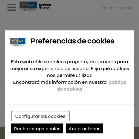
Identificarse
Preferencias de cookies
CONTADOR DIGITAL
Esta web utiliza cookies propias y de terceros para
LUBRICANTE/CARBURANTE 5-110l
mejorar su experiencia de usuario. Elija qué cookies
nos permite utilizar.
Encontrará más información en nuestra
política
de cookies
Referencia:
RDC1085
Configurar las cookies
Rechazar opcionales
Aceptar todas