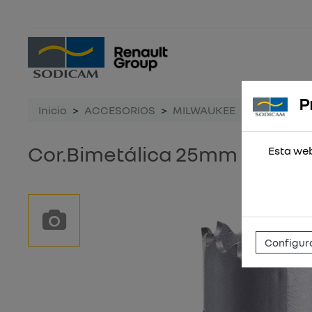
P
Inicio
ACCESORIOS
MILWAUKEE
Cor.Bimet
Cor.Bimetálica 25mm
Esta web
Configura