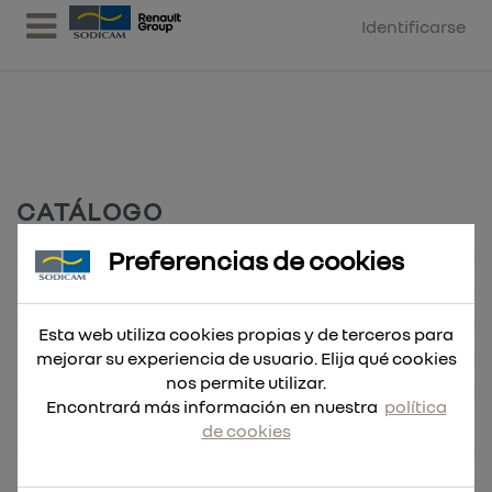
Identificarse
CATÁLOGO
Preferencias de cookies
Accesorios
3039
Berner
17173
Centrales Aspiracion Polvo Lijado
4
Esta web utiliza cookies propias y de terceros para
mejorar su experiencia de usuario. Elija qué cookies
Mobiliario
5
nos permite utilizar.
Varios
2122
Encontrará más información en nuestra
política
MATERIAL Y EQUIPAMIENTO DE TALLER
de cookies
Aire Acondicionado
29
Aire Comprimido
3