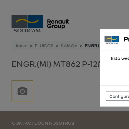
P
Inicio
FLUIDOS
SAMOA
ENGR.(MI) MT862 P-
Esta web
ENGR.(MI) MT862 P-12MM. /C
Configura
CONTACTE CON NOSOTROS