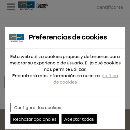
Identificarse
Preferencias de cookies
ENGR. RECTO MT503 3/8W /CEM
Esta web utiliza cookies propias y de terceros para
mejorar su experiencia de usuario. Elija qué cookies
nos permite utilizar.
Encontrará más información en nuestra
política
de cookies
Referencia:
011740.030
Configurar las cookies
Rechazar opcionales
Aceptar todas
CONTACTE CON NOSOTROS