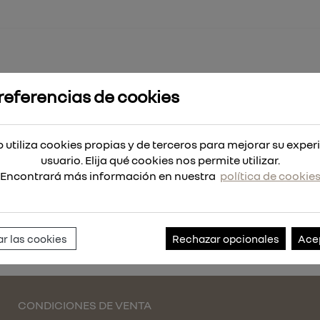
referencias de cookies
 5/16W /CEM
 utiliza cookies propias y de terceros para mejorar su exper
/CEM
usuario. Elija qué cookies nos permite utilizar.
Encontrará más información en nuestra
política de cookie
Referencia:
011720.030
r las cookies
Rechazar opcionales
Ace
CONDICIONES DE VENTA