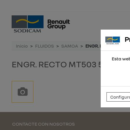
P
Inicio
FLUIDOS
SAMOA
ENGR. RECTO MT503
Esta web
ENGR. RECTO MT503 5/16W 
Configura
CONTACTE CON NOSOTROS