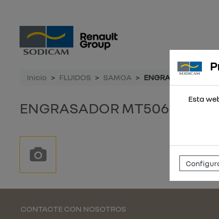
P
Inicio
FLUIDOS
SAMOA
ENGRASADOR MT506
Esta web
ENGRASADOR MT506 INOX.M
Configura
CONTACTE CON NOSOTROS