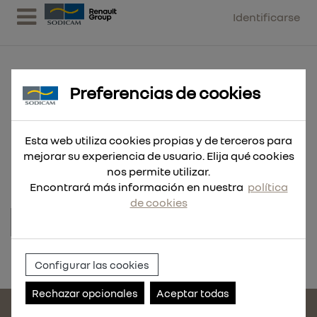
Identificarse
Preferencias de cookies
ENGRASADOR RECTO DIN71412
Esta web utiliza cookies propias y de terceros para
GAS 1/8' ACERO INOXIDABL
mejorar su experiencia de usuario. Elija qué cookies
nos permite utilizar.
Encontrará más información en nuestra
política
de cookies
Referencia:
RDC182.025
Configurar las cookies
Rechazar opcionales
Aceptar todas