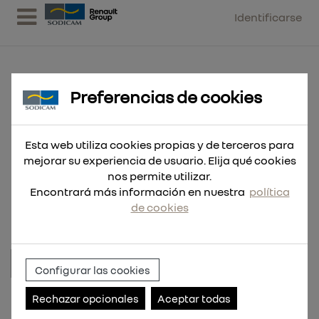
Identificarse
Preferencias de cookies
EQUIPO DE LUBRICACION PARA
GRG 1000L CON BOMBA
Esta web utiliza cookies propias y de terceros para
mejorar su experiencia de usuario. Elija qué cookies
NEUMATICA RDC3, ASPIRACION SUPERIOR
nos permite utilizar.
+ CA
Encontrará más información en nuestra
política
de cookies
Configurar las cookies
Referencia:
RDC091.SUP.15
Rechazar opcionales
Aceptar todas