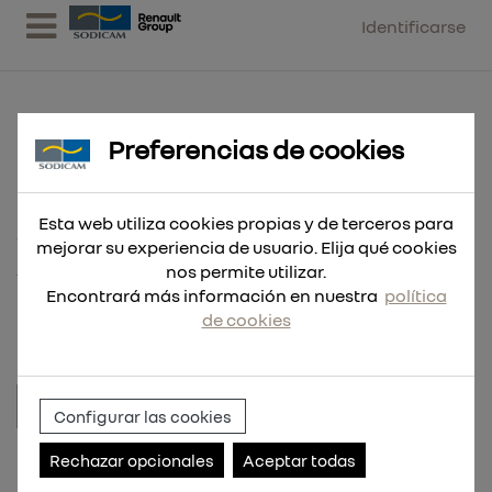
Identificarse
Preferencias de cookies
EQUIPO DE SUMINISTRO
ANTICONGELANTE 220V CON
Esta web utiliza cookies propias y de terceros para
mejorar su experiencia de usuario. Elija qué cookies
ASPIRACION SUPERIOR + PISTOLA AUT.
nos permite utilizar.
PLAST
Encontrará más información en nuestra
política
de cookies
Configurar las cookies
Referencia:
RDC095.SUP.02
Rechazar opcionales
Aceptar todas