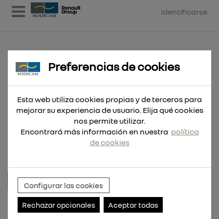
Identificarse
Preferencias de cookies
EQUIPO DE SUMINISTRO UREA
220V CON ASPIRACION
Esta web utiliza cookies propias y de terceros para
mejorar su experiencia de usuario. Elija qué cookies
INFERIOR + PISTOLA AUT. INOX +
nos permite utilizar.
PRESOSTAT
Encontrará más información en nuestra
política
de cookies
Configurar las cookies
Referencia:
RDC112.INFP.03
Rechazar opcionales
Aceptar todas