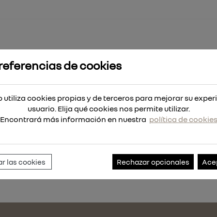
referencias de cookies
UMINISTRO UREA 110V SOBRE BIDON
 utiliza cookies propias y de terceros para mejorar su exper
 UREA 110V SOBRE BIDON
usuario. Elija qué cookies nos permite utilizar.
Encontrará más información en nuestra
política de cookie
Referencia:
RDC209.F04.110
r las cookies
Rechazar opcionales
Ace