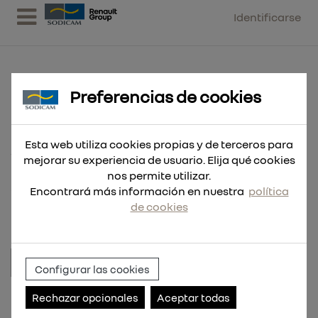
Identificarse
Preferencias de cookies
EQUIPO MOVIL DE SUMINISTRO
ANTICONGELANTE 220V
Esta web utiliza cookies propias y de terceros para
mejorar su experiencia de usuario. Elija qué cookies
SOBRE BIDON + PISTOLA DIGITAL
nos permite utilizar.
CONTADORA
Encontrará más información en nuestra
política
de cookies
Configurar las cookies
Referencia:
RDC212.MOV.04.4RC
Rechazar opcionales
Aceptar todas