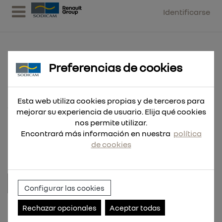
Identificarse
Preferencias de cookies
EQUIPO MOVIL DE SUMINISTRO
ANTICONGELANTE 220V
Esta web utiliza cookies propias y de terceros para
mejorar su experiencia de usuario. Elija qué cookies
SOBRE BIDON Y CARRETE 10M + PISTOLA
nos permite utilizar.
DIGI
Encontrará más información en nuestra
política
de cookies
Configurar las cookies
Referencia:
RDC212.MOVP.04.10
Rechazar opcionales
Aceptar todas