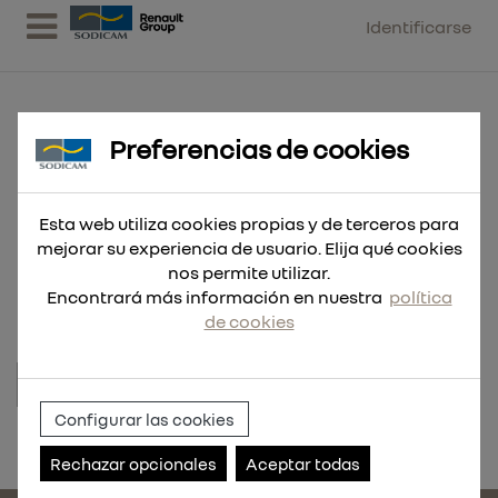
Identificarse
Preferencias de cookies
EQUIPO MOVIL DE SUMINISTRO
Esta web utiliza cookies propias y de terceros para
UREA 220V SOBRE BIDON +
mejorar su experiencia de usuario. Elija qué cookies
PISTOLA ESTANDAR
nos permite utilizar.
Encontrará más información en nuestra
política
de cookies
Configurar las cookies
Referencia:
RDC209.MOV.01
Rechazar opcionales
Aceptar todas