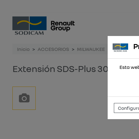
P
Inicio
ACCESORIOS
MILWAUKEE
Extensión
Extensión SDS-Plus 300mm
Esta web
Configura