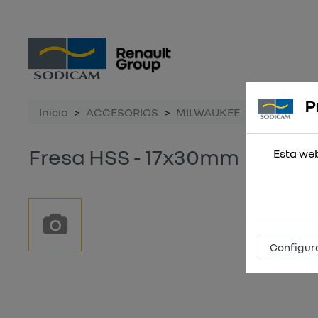
P
Inicio
ACCESORIOS
MILWAUKEE
Fresa HSS 
Fresa HSS - 17x30mm
Esta web
Configura