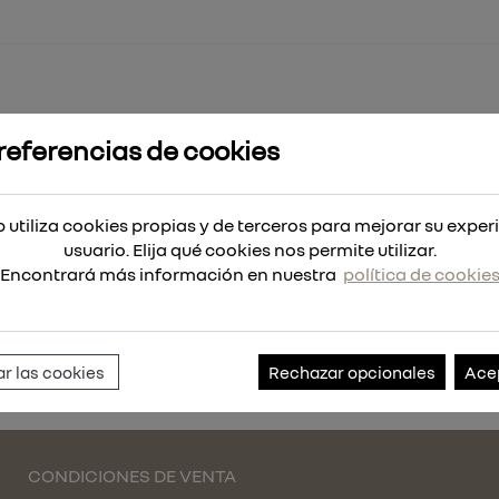
referencias de cookies
 de poliuretano de alta visibilid
 utiliza cookies propias y de terceros para mejorar su exper
no de alta visibilid
usuario. Elija qué cookies nos permite utilizar.
Encontrará más información en nuestra
política de cookie
Referencia:
4932479926
r las cookies
Rechazar opcionales
Ace
CONDICIONES DE VENTA