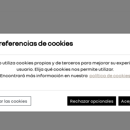
referencias de cookies
 DEMOLICIÓN THIN KERF Madera con Clavos
N KERF Madera con Clavos
 utiliza cookies propias y de terceros para mejorar su exper
usuario. Elija qué cookies nos permite utilizar.
Encontrará más información en nuestra
política de cookie
Referencia:
48016036
r las cookies
Rechazar opcionales
Ace