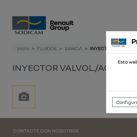
P
Inicio
FLUIDOS
SAMOA
INYECTOR VALVOL./A
Esta web
INYECTOR VALVOL./ACEITE 3
Configura
CONTACTE CON NOSOTROS