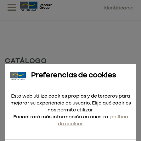
Identificarse
CATÁLOGO
Preferencias de cookies
Accesorios
3039
Berner
17173
Centrales Aspiracion Polvo Lijado
4
Esta web utiliza cookies propias y de terceros para
mejorar su experiencia de usuario. Elija qué cookies
Mobiliario
5
nos permite utilizar.
Varios
2122
Encontrará más información en nuestra
política
MATERIAL Y EQUIPAMIENTO DE TALLER
de cookies
Aire Acondicionado
29
Aire Comprimido
3