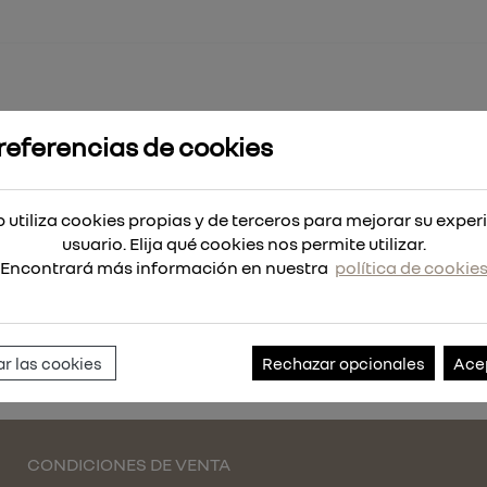
referencias de cookies
MIENTA MANUAL
Palanca Chapa 450mm (Fig F)
 utiliza cookies propias y de terceros para mejorar su exper
)
usuario. Elija qué cookies nos permite utilizar.
Encontrará más información en nuestra
política de cookie
Referencia:
AB030068F
r las cookies
Rechazar opcionales
Ace
CONDICIONES DE VENTA