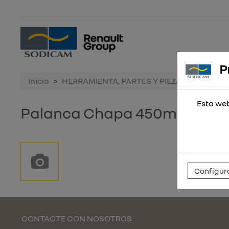
P
Inicio
HERRAMIENTA, PARTES Y PIEZAS
HERRA
Esta web
Palanca Chapa 450mm (Fig F
Configura
CONTACTE CON NOSOTROS