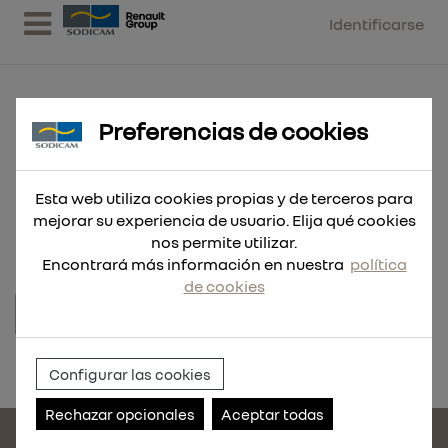
Identificarse
Preferencias de cookies
Pantalla CONTRACTOR
Esta web utiliza cookies propias y de terceros para
transparente de repuesto BOLT™
mejorar su experiencia de usuario. Elija qué cookies
nos permite utilizar.
Encontrará más información en nuestra
política
de cookies
Referencia:
4932498239
Configurar las cookies
Rechazar opcionales
Aceptar todas