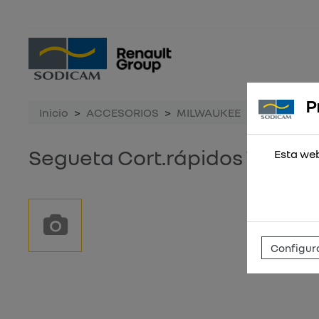
P
Inicio
ACCESORIOS
MILWAUKEE
Segueta Co
Segueta Cort.rápidos 75mm 
Esta web
Configura