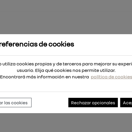
referencias de cookies
rt.rápidos 75mm paso 4mm - 25uds
paso 4mm - 25uds
 utiliza cookies propias y de terceros para mejorar su exper
usuario. Elija qué cookies nos permite utilizar.
Encontrará más información en nuestra
política de cookie
Referencia:
4932373487
r las cookies
Rechazar opcionales
Ace